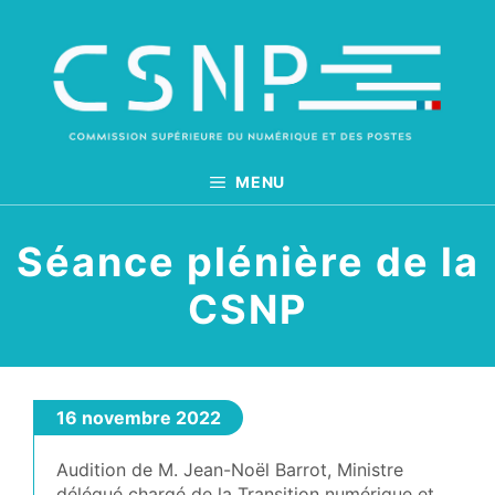
Aller
au
contenu
MENU
Séance plénière de la
CSNP
16 novembre 2022
Audition de M. Jean-Noël Barrot, Ministre
délégué chargé de la Transition numérique et