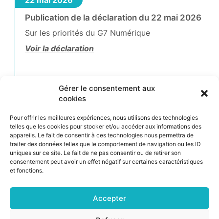
Publication de la déclaration du 22 mai 2026
Sur les priorités du G7 Numérique
Voir la déclaration
Gérer le consentement aux
cookies
21 mai 2026
Participation à la semaine de l’IA pour tous
Pour offrir les meilleures expériences, nous utilisons des technologies
telles que les cookies pour stocker et/ou accéder aux informations des
Colloque « Numérique, IA et inclusion : poser les
appareils. Le fait de consentir à ces technologies nous permettra de
bases d’un contrat social numérique » organisé
traiter des données telles que le comportement de navigation ou les ID
uniques sur ce site. Le fait de ne pas consentir ou de retirer son
par SOGA, la MedNUm en partenariat avec les
consentement peut avoir un effet négatif sur certaines caractéristiques
cafés IA et la CSNP à l’Assemblée nationale
et fonctions.
Accepter
Page
Page
Page
1
2
…
47
→
suivant