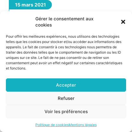
15 mars 2021
Gérer le consentement aux
cookies
Pour offrir les meilleures expériences, nous utilisons des technologies
telles que les cookies pour stocker et/ou accéder aux informations des
appareils. Le fait de consentir à ces technologies nous permettra de
traiter des données telles que le comportement de navigation ou les ID
uniques sur ce site. Le fait de ne pas consentir ou de retirer son
consentement peut avoir un effet négatif sur certaines caractéristiques
et fonctions.
Échanges sur la sécurité numérique des produits et sur
Accepter
les rapports de l’OCDE : «
Des politiques intelligentes pour
des produits intelligents
«
Refuser
Voir les préférences
©2026 CSNP |
Mentions légales
|
Cookies
Politique de cookies
Mentions légales