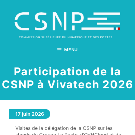
Aller
au
contenu
MENU
Participation de la
CSNP à Vivatech 2026
17 juin 2026
Visites de la délégation de la CSNP sur les
stands du Groupe La Poste, d’OVHCloud et de