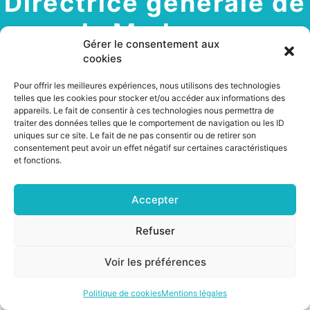
Directrice générale de
la Mednum
Gérer le consentement aux
cookies
Pour offrir les meilleures expériences, nous utilisons des technologies
telles que les cookies pour stocker et/ou accéder aux informations des
29 octobre 2024
appareils. Le fait de consentir à ces technologies nous permettra de
traiter des données telles que le comportement de navigation ou les ID
GT Inclusion numérique
uniques sur ce site. Le fait de ne pas consentir ou de retirer son
consentement peut avoir un effet négatif sur certaines caractéristiques
et fonctions.
Accepter
©2026 CSNP |
Mentions légales
|
Cookies
Refuser
Voir les préférences
Politique de cookies
Mentions légales