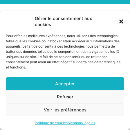
17 juin 2021
Gérer le consentement aux
cookies
Discussion avec Michel Van Der Berghe,
Pour offrir les meilleures expériences, nous utilisons des technologies
Directeur général du Campus Cyber, qui ouvrira
telles que les cookies pour stocker et/ou accéder aux informations des
ses portes dans les prochains mois, afin de faire
appareils. Le fait de consentir à ces technologies nous permettra de
un point sur l’évolution du projet tout en
traiter des données telles que le comportement de navigation ou les ID
évoquant avec lui les enjeux identifiés dans
uniques sur ce site. Le fait de ne pas consentir ou de retirer son
l’avis n°2021-03 sur la sécurité numérique.
consentement peut avoir un effet négatif sur certaines caractéristiques
et fonctions.
Accepter
©2026 CSNP |
Mentions légales
|
Cookies
Refuser
Voir les préférences
Politique de cookies
Mentions légales