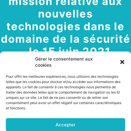
mission relative aux
nouvelles
technologies dans le
domaine de la sécurité
– le 15 juin 2021
Gérer le consentement aux
cookies
Pour offrir les meilleures expériences, nous utilisons des technologies
15 juin 2021
telles que les cookies pour stocker et/ou accéder aux informations des
appareils. Le fait de consentir à ces technologies nous permettra de
traiter des données telles que le comportement de navigation ou les ID
Dans le cadre de la mission que lui a confiée le
uniques sur ce site. Le fait de ne pas consentir ou de retirer son
Premier Ministre sur un usage responsable et
consentement peut avoir un effet négatif sur certaines caractéristiques
acceptable par la société des technologies
et fonctions.
numérique de sécurité, Jean-Michel MIS a saisi
la CSNP afin de lui faire part de ses analyses et
Accepter
propositions par le biais d’une contribution