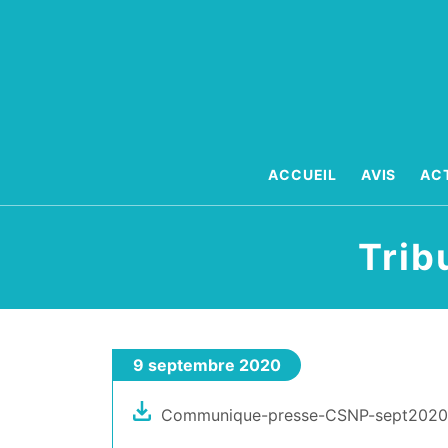
Aller
au
contenu
ACCUEIL
AVIS
AC
Trib
9 septembre 2020
Communique-presse-CSNP-sept2020