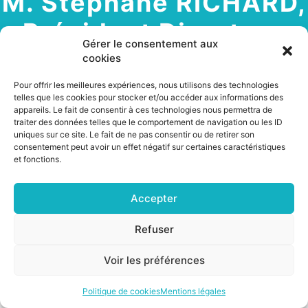
M. Stéphane RICHARD,
Président Directeur
Gérer le consentement aux
Général du Groupe
cookies
ORANGE
Pour offrir les meilleures expériences, nous utilisons des technologies
telles que les cookies pour stocker et/ou accéder aux informations des
appareils. Le fait de consentir à ces technologies nous permettra de
traiter des données telles que le comportement de navigation ou les ID
uniques sur ce site. Le fait de ne pas consentir ou de retirer son
consentement peut avoir un effet négatif sur certaines caractéristiques
5 février 2018
et fonctions.
Accepter
Refuser
©2026 CSNP |
Mentions légales
|
Cookies
Voir les préférences
Politique de cookies
Mentions légales